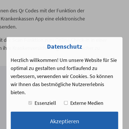
nnen des Qr Codes mit der Funktion der
r Krankenkassen App eine elektronische
 senden.
t der Scan Funktion zum Online Check-in in einer
Datenschutz
m ihre Krankenversicherungsnummer sicher zu
Herzlich willkommen! Um unsere Website für Sie
optimal zu gestalten und fortlaufend zu
verbessern, verwenden wir Cookies. So können
wir Ihnen das bestmögliche Nutzererlebnis
bieten.
Essenziell
Externe Medien
Akzeptieren