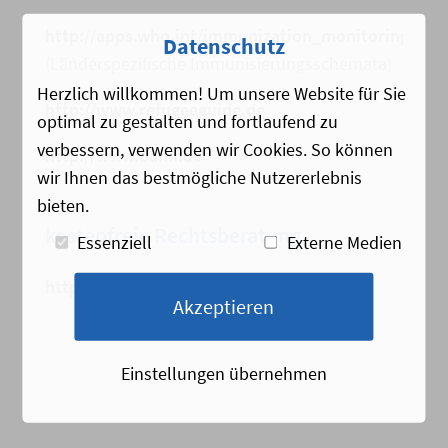
http://apps.who.int/immunization_monitoring/gl
Datenschutz
(Länderspezifische Immunisierungsschemata)
Herzlich willkommen! Um unsere Website für Sie
http://www.refugeeguide.de
optimal zu gestalten und fortlaufend zu
verbessern, verwenden wir Cookies. So können
http://www.bamf.de
wir Ihnen das bestmögliche Nutzererlebnis
bieten.
kostenfreie Rechtsberatung
Essenziell
Externe Medien
http://lawcliniccologne.com/
Akzeptieren
Einstellungen übernehmen