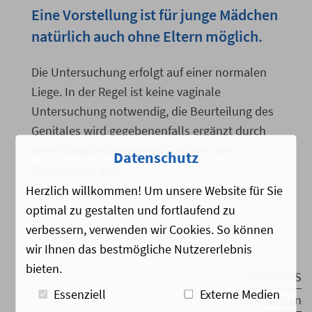
Eine Vorstellung ist für junge Mädchen
natürlich auch ohne Eltern möglich.
Die Untersuchung erfolgt auf einer normalen
Liege. In der Regel ist keine vaginale
Untersuchung notwendig, die Beurteilung des
Genitales wird gegebenenfalls ergänzt durch
eine Ultraschalluntersuchung von der
Datenschutz
Bauchdecke aus.
Herzlich willkommen! Um unsere Website für Sie
optimal zu gestalten und fortlaufend zu
verbessern, verwenden wir Cookies. So können
wir Ihnen das bestmögliche Nutzererlebnis
bieten.
ADS/ADHS
Essenziell
Externe Medien
Allergien