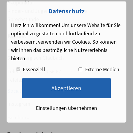
Akupunktur
Datenschutz
Kinder- und Jugendgynäkologische
Sprechstunde
Herzlich willkommen! Um unsere Website für Sie
optimal zu gestalten und fortlaufend zu
Kontakt
verbessern, verwenden wir Cookies. So können
Hauptstraße 218
wir Ihnen das bestmögliche Nutzererlebnis
51465 Bergisch Gladbach
bieten.
Essenziell
Externe Medien
Telefon 0 22 02 - 3 56 67
Telefax 0 22 02 - 4 53 42
Akzeptieren
Social Media
Instagram
Einstellungen übernehmen
Facebook