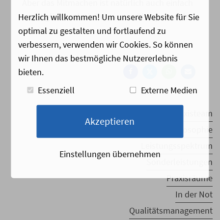
Aber das Mitmachen ist natürlich auch einfach
Herzlich willkommen! Um unsere Website für Sie
so möglich und wir freuen uns über jeden, der
optimal zu gestalten und fortlaufend zu
teilnimmt.
verbessern, verwenden wir Cookies. So können
Auf
Auf
Auf
Per
wir Ihnen das bestmögliche Nutzererlebnis
Facebook
Twitter
Whatsapp
Mail
bieten.
teilen
teilen
teilen
empf
Essenziell
Externe Medien
Praxisteam
Akzeptieren
Praxisphilosophie
Leistungsspektrum
Einstellungen übernehmen
Sonderleistungen
Praxisräume
In der Not
Qualitätsmanagement