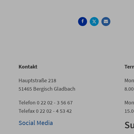
Auf
Auf
Per
Facebook
Twitter
Mail
teilen
teilen
empfehle
Kontakt
Ter
Hauptstraße 218
Mont
51465 Bergisch Gladbach
8.00
Telefon 0 22 02 - 3 56 67
Mon
Telefax 0 22 02 - 4 53 42
15.0
Social Media
S