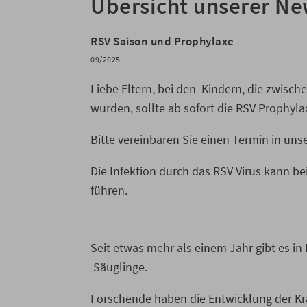
Übersicht unserer N
RSV Saison und Prophylaxe
09/2025
Liebe Eltern, bei den Kindern, die zwisc
wurden, sollte ab sofort die RSV Prophyl
Bitte vereinbaren Sie einen Termin in unse
Die Infektion durch das RSV Virus kann 
führen.
Seit etwas mehr als einem Jahr gibt es in
Säuglinge.
Forschende haben die Entwicklung der Kra