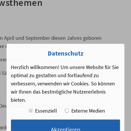
ewsthemen
hen April und September diesen Jahres geboren
axe nachgeholt werden.
Datenschutz
rer Praxis.
Herzlich willkommen! Um unsere Website für Sie
bei Säuglingen zu sehr schweren Atemproblemen
optimal zu gestalten und fortlaufend zu
verbessern, verwenden wir Cookies. So können
wir Ihnen das bestmögliche Nutzererlebnis
bieten.
 Deutschland einen RSV-Schutz für alle
Essenziell
Externe Medien
nkheitsfälle untersucht. Die Zahlen sind
Akzeptieren