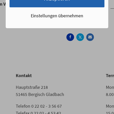
im Vergleich zur Vorsaison wurden halbiert!
Einstellungen übernehmen
Auf
Auf
Per
Facebook
Twitter
Mail
teilen
teilen
empfehle
Kontakt
Ter
Hauptstraße 218
Mont
51465 Bergisch Gladbach
8.00
Telefon 0 22 02 - 3 56 67
Mon
Telefax 0 22 02 - 4 53 42
15.0