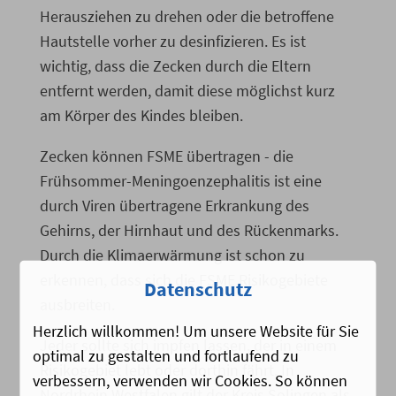
Herausziehen zu drehen oder die betroffene
Hautstelle vorher zu desinfizieren. Es ist
wichtig, dass die Zecken durch die Eltern
entfernt werden, damit diese möglichst kurz
am Körper des Kindes bleiben.
Zecken können FSME übertragen - die
Frühsommer-Meningoenzephalitis ist eine
durch Viren übertragene Erkrankung des
Gehirns, der Hirnhaut und des Rückenmarks.
Durch die Klimaerwärmung ist schon zu
erkennen, dass sich die FSME Risikogebiete
Datenschutz
ausbreiten.
Herzlich willkommen! Um unsere Website für Sie
Jeder sollte sich impfen lassen, der in einem
optimal zu gestalten und fortlaufend zu
Risikogebiet lebt oder dorthin fährt. In
verbessern, verwenden wir Cookies. So können
Nordrhein Westfalen gilt der Kreis Solingen als