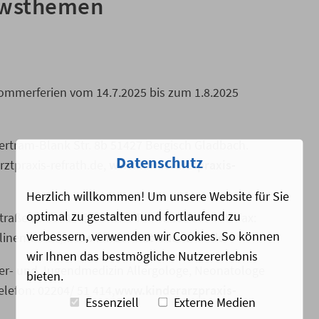
ewsthemen
 Sommerferien vom 14.7.2025 bis zum 1.8.2025
ertram-Blank Str. 8b 51427 Bergisch Gladbach.
Datenschutz
ztpraxis-refrath.de,
www.kinderarztpraxis-
Herzlich willkommen! Um unsere Website für Sie
optimal zu gestalten und fortlaufend zu
traße 16 51519 Odenthal Tel: 02202 979444. Fax:
verbessern, verwenden wir Cookies. So können
nlinemed.de,
www.kinderarzt-odenthal.de
wir Ihnen das bestmögliche Nutzererlebnis
nder- und Jugendmedizin Allergologe, Neonatologe
bieten.
lefon: 02204/ 51 414,
www.kinderarzpraxis-
Essenziell
Externe Medien